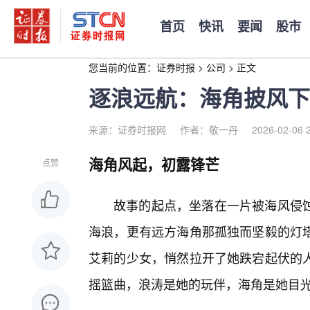
首页
快讯
要闻
股市
您当前的位置：
证券时报
>
公司
>
正文
逐浪远航：海角披风下
来源：证券时报网
作者：敬一丹
2026-02-06 
海角风起，初露锋芒
点赞
故事的起点，坐落在一片被海风侵
海浪，更有远方海角那孤独而坚毅的灯
艾莉的少女，悄然拉开了她跌宕起伏的
摇篮曲，浪涛是她的玩伴，海角是她目