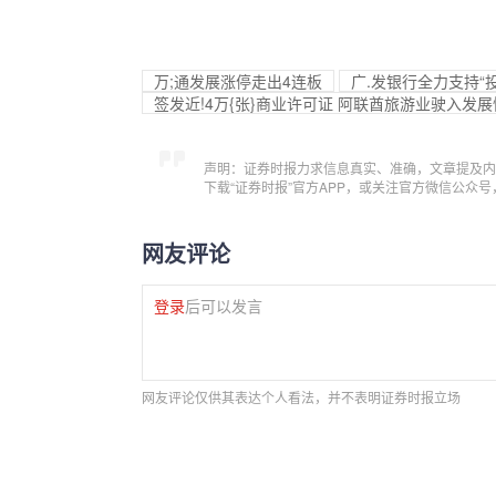
万;通发展涨停走出4连板
广.发银行全力支持“
签发近!4万{张}商业许可证 阿联酋旅游业驶入发
声明：证券时报力求信息真实、准确，文章提及内
下载“证券时报”官方APP，或关注官方微信公众
网友评论
登录
后可以发言
网友评论仅供其表达个人看法，并不表明证券时报立场